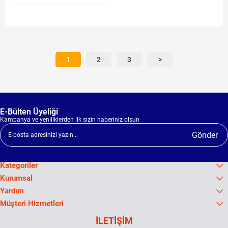
1
2
3
>
E-Bülten Üyeliği
Kampanya ve yeniliklerden ilk sizin haberiniz olsun
Gönder
Kategoriler
Kurumsal
Yardım
Müşteri Hizmetleri
İLETİŞİM