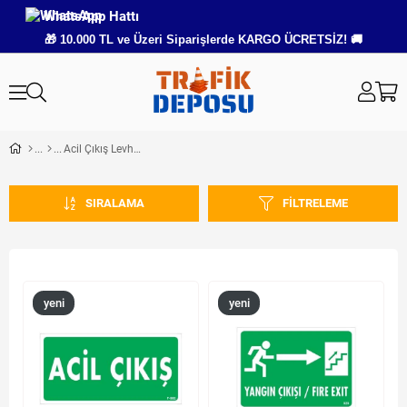
WhatsApp Hattı
🎁 10.000 TL ve Üzeri Siparişlerde KARGO ÜCRETSİZ! 🚚
Acil Çıkış Levhaları
SIRALAMA
FILTRELEME
yeni
yeni
ürün
ürün