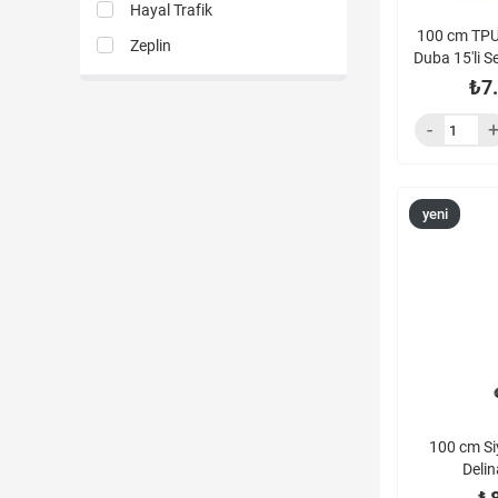
Hayal Trafik
100 cm TPU
Zeplin
Duba 15'li S
₺7
yeni
ürün
100 cm S
Deli