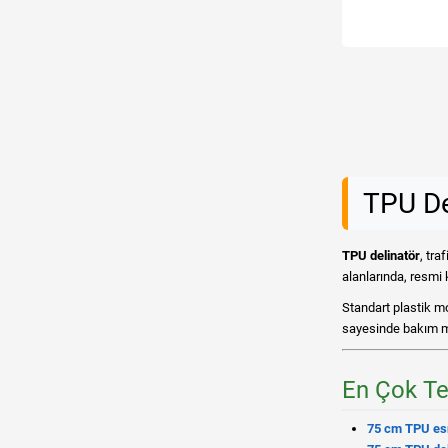
TPU De
TPU delinatör
, tra
alanlarında, resmi 
Standart plastik m
sayesinde bakım ma
En Çok Te
75 cm TPU esn