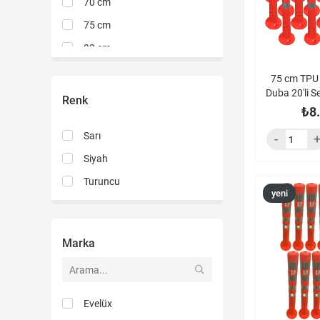
70 cm
75 cm
92 cm
75 cm TPU 
Duba 20'li S
Renk
₺8
Sarı
Siyah
Turuncu
yeni
ürün
Marka
Evelüx