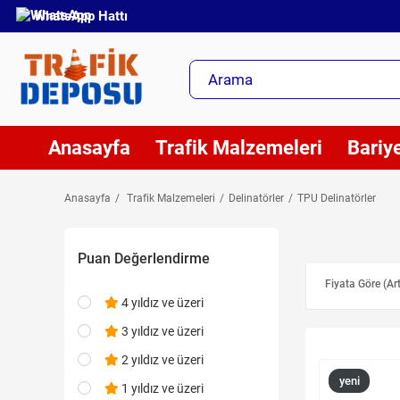
WhatsApp Hattı
Anasayfa
Trafik Malzemeleri
Bariye
Anasayfa
Trafik Malzemeleri
Delinatörler
TPU Delinatörler
Puan Değerlendirme
Fiyata Göre (Ar
4 yıldız ve üzeri
3 yıldız ve üzeri
2 yıldız ve üzeri
yeni
1 yıldız ve üzeri