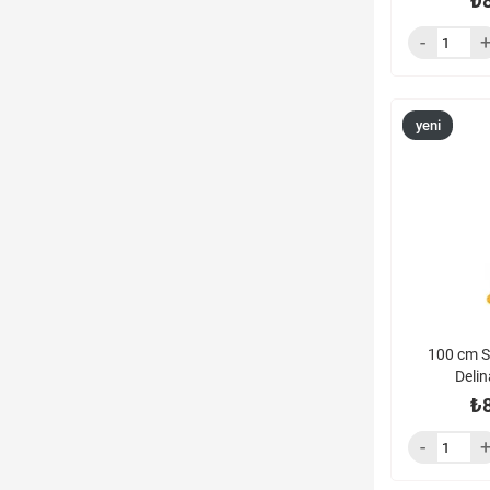
₺
yeni
ürün
100 cm S
Deli
₺