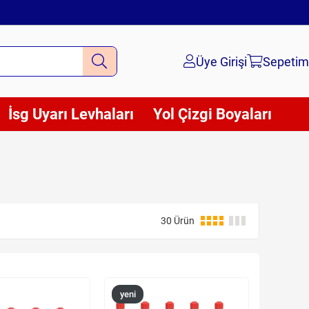
Üye Girişi
Sepetim
İsg Uyarı Levhaları
Yol Çizgi Boyaları
30 Ürün
yeni