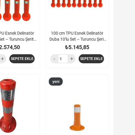
U Esnek Delinatör
100 cm TPU Esnek Delinatör
Set – Turuncu Şerit
Duba 10'lu Set – Turuncu Şerit
Ayırıcı
Ayırıcı
2.574,50
₺5.145,85
SEPETE EKLE
SEPETE EKLE
yeni
ürün