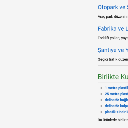
Otopark ve S
Araç park düzenini
Fabrika ve L
Forklift yolları, yay
Şantiye ve 
Geçici trafik düze
Birlikte K
1 metre plasti
25 metre plast
delinatör bağl
delinatör kulp
plastik zincir k
Bu ürünlerle birli