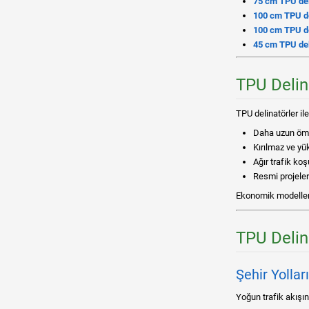
75 cm TPU deli
100 cm TPU de
100 cm TPU de
45 cm TPU del
TPU Delin
TPU delinatörler il
Daha uzun öm
Kırılmaz ve y
Ağır trafik ko
Resmi projelerd
Ekonomik modeller i
TPU Delina
Şehir Yollar
Yoğun trafik akışını