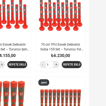
ürün
U Esnek Delinatör
75 cm TPU Esnek Delinatör
 Set – Turuncu Şerit
Duba 15'li Set – Turuncu Yol
ırıcı Paket
Ayırıcı
4.155,00
₺6.230,00
SEPETE EKLE
SEPETE EKLE
yeni
ürün