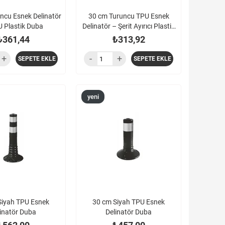
ncu Esnek Delinatör
30 cm Turuncu TPU Esnek
 Plastik Duba
Delinatör – Şerit Ayırıcı Plastik
Duba
₺361,44
₺313,92
SEPETE EKLE
SEPETE EKLE
yeni
ürün
Siyah TPU Esnek
30 cm Siyah TPU Esnek
inatör Duba
Delinatör Duba