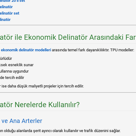
natör 20’li set
linatör
linatör set
inatör
atör ile Ekonomik Delinatör Arasındaki Fa
e
ekonomik delinatör modelleri
arasında temel fark dayanıklılıktır. TPU modeller:
ürlüdür
üksek esneklik sunar
şullarına uygundur
e tercih edilir
se daha düşük maliyetli projeler için tercih edilir.
tör Nerelerde Kullanılır?
ı ve Ana Arterler
n olduğu alanlarda şerit ayırıcı olarak kullanılır ve trafik düzenini sağlar.