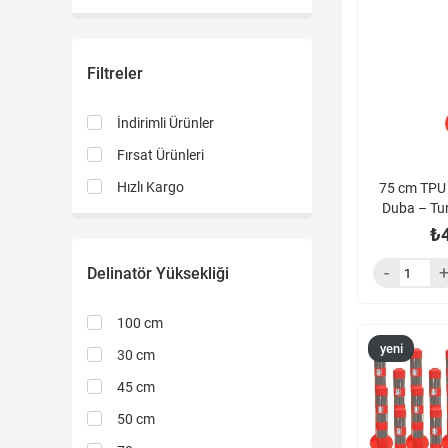
ürün
Filtreler
İndirimli Ürünler
Fırsat Ürünleri
Hızlı Kargo
75 cm TPU 
Duba – Tur
₺
Delinatör Yüksekliği
100 cm
yeni
30 cm
ürün
45 cm
50 cm