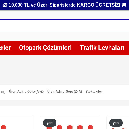
🎁 10.000 TL ve Üzeri Siparişlerde KARGO ÜCRETSİZ! 🚚
rler
Otopark Çözümleri
Trafik Levhaları
tan)
Ürün Adına Göre (A>Z)
Ürün Adına Göre (Z<A)
Stoktakiler
yeni
yeni