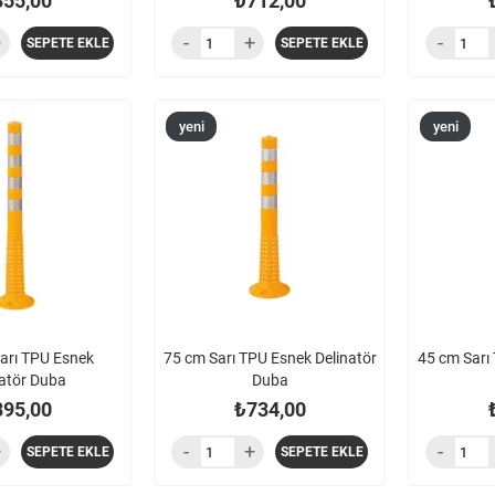
855,00
₺712,00
SEPETE EKLE
SEPETE EKLE
yeni
yeni
ürün
ürün
arı TPU Esnek
75 cm Sarı TPU Esnek Delinatör
45 cm Sarı
natör Duba
Duba
895,00
₺734,00
SEPETE EKLE
SEPETE EKLE