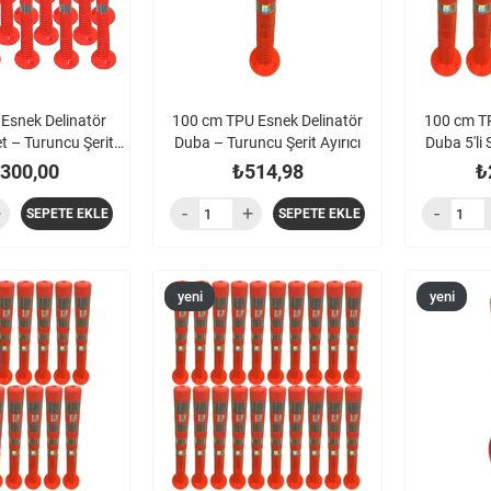
Esnek Delinatör
100 cm TPU Esnek Delinatör
100 cm TP
et – Turuncu Şerit
Duba – Turuncu Şerit Ayırıcı
Duba 5'li 
Ayırıcı
.300,00
₺514,98
₺
SEPETE EKLE
SEPETE EKLE
yeni
yeni
ürün
ürün