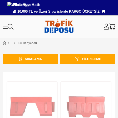
WhatsApp Hattı
🎁 10.000 TL ve Üzeri Siparişlerde KARGO ÜCRETSİZ! 🚚
Su Bariyerleri
SIRALAMA
FILTRELEME