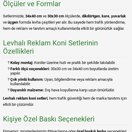
Ölçüler ve Formlar
Setlerimizde;
34x40 cm
ve
30x30 cm
ölçülerde,
dikdörtgen
,
kare
,
yuvarlak
ve
üçgen
formda levha çeşitleri yer alır. Bu sayede hem trafik yönlendirme,
hem de reklam ve tanıtım amaçlı kullanımlarda etkili bir görünürlük sağlar.
Levhalı Reklam Koni Setlerinin
Özellikleri
Kolay montaj:
Koniler üzerine hızlı ve pratik bir şekilde takılabilir.
Farklı ölçü seçenekleri:
30x30 cm ve 34x40 cm boyutlarda üretim
yapılır.
Çok yönlü kullanım:
Uyarı, bilgilendirme veya reklam amacıyla
kullanılabilir.
Dayanıklı malzeme:
Dış hava koşullarına karşı uzun ömürlüdür.
Levhalı reklam koni setleri
, hem trafik güvenliği hem de marka tanıtımı için
etkili bir çözümdür.
Kişiye Özel Baskı Seçenekleri
Firmamız, müşterilerimizin ihtiyaçlarına göre
özel baskılı levha
seçenekleri