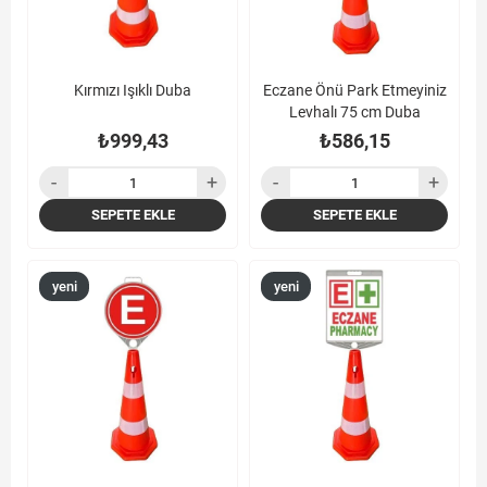
Kırmızı Işıklı Duba
Eczane Önü Park Etmeyiniz
Levhalı 75 cm Duba
₺999,43
₺586,15
SEPETE EKLE
SEPETE EKLE
yeni
yeni
ürün
ürün