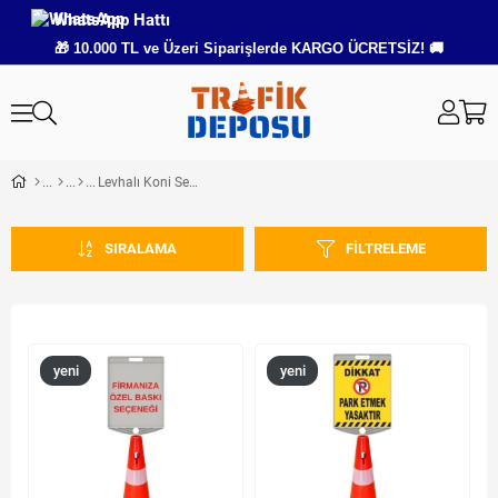
WhatsApp Hattı
🎁 10.000 TL ve Üzeri Siparişlerde KARGO ÜCRETSİZ! 🚚
Levhalı Koni Setleri
SIRALAMA
FILTRELEME
yeni
yeni
ürün
ürün