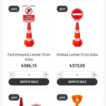
yeni
yeni
ürün
ürün
Park Etmeyiniz Levhalı 75 cm
Girilmez Levhalı 75 cm Duba
Duba
₺586,15
₺573,05
SEPETE EKLE
SEPETE EKLE
yeni
yeni
ürün
ürün