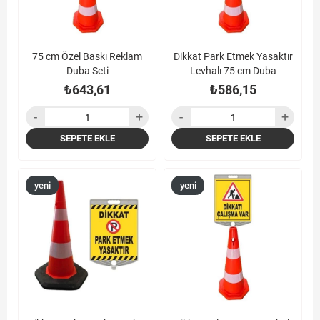
75 cm Özel Baskı Reklam
Dikkat Park Etmek Yasaktır
Duba Seti
Levhalı 75 cm Duba
₺643,61
₺586,15
SEPETE EKLE
SEPETE EKLE
yeni
yeni
ürün
ürün