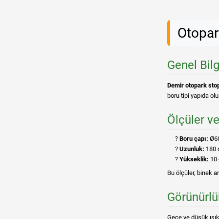
Otopar
Genel Bilg
Demir otopark sto
boru tipi yapıda ol
Ölçüler ve
Boru çapı:
Ø60
Uzunluk:
180 c
Yükseklik:
10
Bu ölçüler, binek ar
Görünürlü
Gece ve düşük ışık k