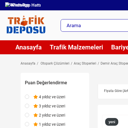
WhatsApp Hattı
Anasayfa
Trafik Malzemeleri
Bariye
Anasayfa
Otopark Çözümleri
Araç Stoperleri
Demir Araç Stoper
Puan Değerlendirme
Fiyata Göre (Ar
4 yıldız ve üzeri
3 yıldız ve üzeri
2 yıldız ve üzeri
yeni
1 yıldız ve üzeri