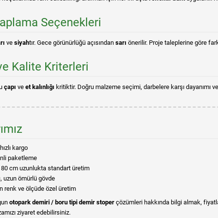
aplama Seçenekleri
rı
ve
siyah
tır. Gece görünürlüğü açısından
sarı
önerilir. Proje taleplerine göre fa
 Kalite Kriterleri
ru
çapı
ve
et kalınlığı
kritiktir. Doğru malzeme seçimi, darbelere karşı dayanımı ve fo
rımız
hızlı kargo
enli paketleme
180 cm uzunlukta standart üretim
lı, uzun ömürlü gövde
n renk ve ölçüde özel üretim
ygun
otopark demiri / boru tipi demir stoper
çözümleri hakkında bilgi almak, fiyatl
mızı ziyaret edebilirsiniz.