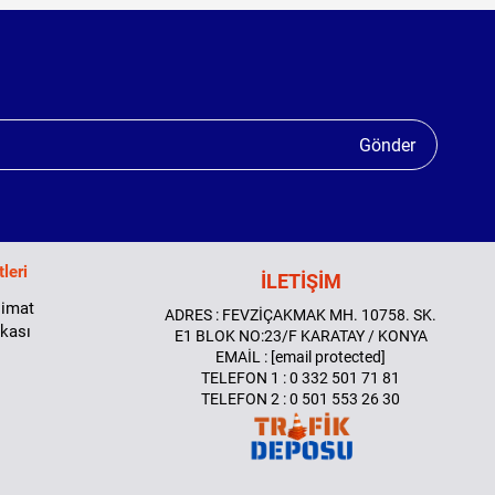
Gönder
leri
İLETİŞİM
limat
ADRES : FEVZİÇAKMAK MH. 10758. SK.
ikası
E1 BLOK NO:23/F KARATAY / KONYA
EMAİL :
[email protected]
TELEFON 1 : 0 332 501 71 81
TELEFON 2 : 0 501 553 26 30