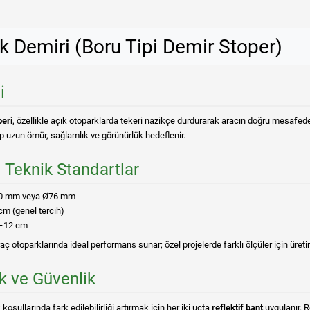
k Demiri (Boru Tipi Demir Stoper)
i
peri
, özellikle açık otoparklarda tekeri nazikçe durdurarak aracın doğru mesafe
up uzun ömür, sağlamlık ve görünürlük hedeflenir.
 Teknik Standartlar
 mm veya Ø76 mm
m (genel tercih)
–12 cm
aç otoparklarında ideal performans sunar; özel projelerde farklı ölçüler için üretim
k ve Güvenlik
oşullarında fark edilebilirliği artırmak için her iki uçta
reflektif bant
uygulanır. Re