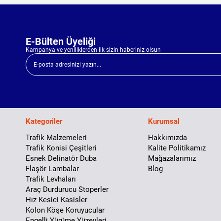
E-Bülten Üyeliği
Kampanya ve yeniliklerden ilk sizin haberiniz olsun
Kategoriler
Kurumsal
Trafik Malzemeleri
Hakkımızda
Trafik Konisi Çeşitleri
Kalite Politikamız
Esnek Delinatör Duba
Mağazalarımız
Flaşör Lambalar
Blog
Trafik Levhaları
Araç Durdurucu Stoperler
Hız Kesici Kasisler
Kolon Köşe Koruyucular
Engelli Yürüme Yüzeyleri