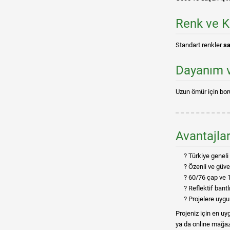
Renk ve K
Standart renkler
sa
Dayanım ve
Uzun ömür için bo
Avantajla
Türkiye geneli 
Özenli ve güv
60/76 çap ve 
Reflektif bant
Projelere uygu
Projeniz için en u
ya da online mağaza