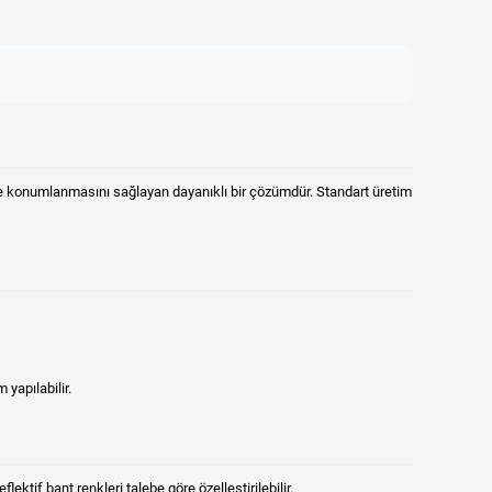
de konumlanmasını sağlayan dayanıklı bir çözümdür. Standart üretim
 yapılabilir.
flektif bant renkleri talebe göre özelleştirilebilir.