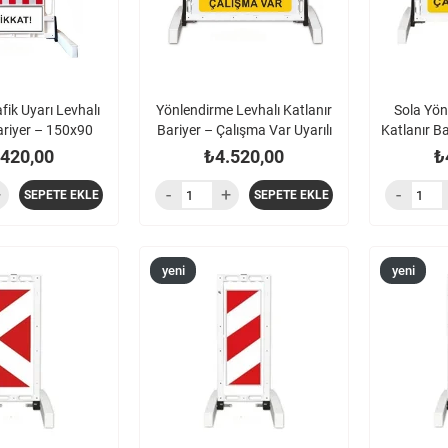
afik Uyarı Levhalı
Yönlendirme Levhalı Katlanır
Sola Yön 
ariyer – 150x90
Bariyer – Çalışma Var Uyarılı
Katlanır B
.420,00
₺4.520,00
₺
SEPETE EKLE
SEPETE EKLE
yeni
yeni
ürün
ürün