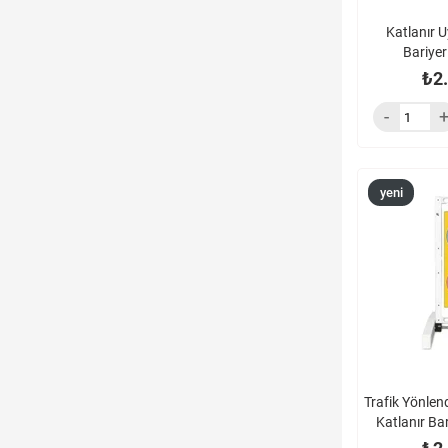
Katlanır U
Bariye
₺2
yeni
ürün
Trafik Yönlen
Katlanır Bar
Gi