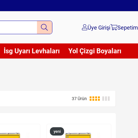
Üye Girişi
Sepetim
İsg Uyarı Levhaları
Yol Çizgi Boyaları
37 Ürün
yeni