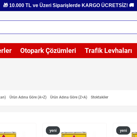
🎁 10.000 TL ve Üzeri Siparişlerde KARGO ÜCRETSİZ! 🚚
rler
Otopark Çözümleri
Trafik Levhaları
tan)
Ürün Adına Göre (A>Z)
Ürün Adına Göre (Z<A)
Stoktakiler
yeni
yeni