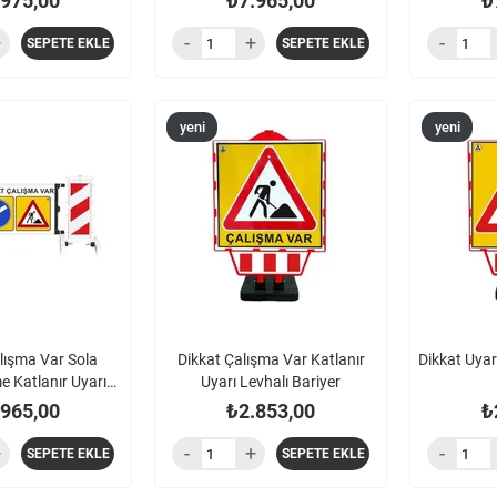
.975,00
₺7.965,00
₺
SEPETE EKLE
SEPETE EKLE
yeni
yeni
ürün
ürün
lışma Var Sola
Dikkat Çalışma Var Katlanır
Dikkat Uyarı
e Katlanır Uyarı
Uyarı Levhalı Bariyer
ariyeri
.965,00
₺2.853,00
₺
SEPETE EKLE
SEPETE EKLE