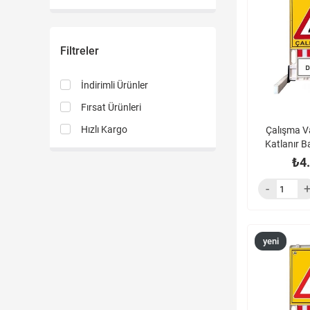
ürün
Filtreler
İndirimli Ürünler
Fırsat Ürünleri
Hızlı Kargo
Çalışma Va
Katlanır B
Re
₺4
yeni
ürün