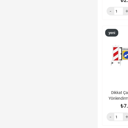
₺2
yeni
ürün
Dikkat Ça
Yönlendirm
B
₺7