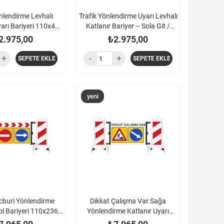
lendirme Levhalı
Trafik Yönlendirme Uyarı Levhalı
yarı Bariyeri 110x42
Katlanır Bariyer – Sola Git /
cm
Giriş Yok
2.975,00
₺2.975,00
SEPETE EKLE
SEPETE EKLE
yeni
ürün
buri Yönlendirme
Dikkat Çalışma Var Sağa
ol Bariyeri 110x236
Yönlendirme Katlanır Uyarı
cm
Bariyeri