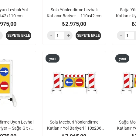
yarı Levhalı Yol
Sola Yönlendirme Levhalı
Sağa Yön
ri 42x110 cm
Katlanır Bariyer – 110x42 cm
Katlanır U
.975,00
₺2.975,00
₺
SEPETE EKLE
SEPETE EKLE
yeni
yeni
ürün
ürün
dirme Uyarı Levhalı
Sola Mecburi Yönlendirme
Sağa Mec
iyer – Sağa Git /
Katlanır Yol Bariyeri 110x236
Katlanır Y
riş Yok
cm