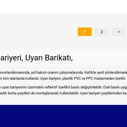
1
2
>
ariyeri, Uyarı Barikatı,
n sınırlandırmasında, yol bakım onarım çalışmalarında, trafikte şerit yönlendirme
 tüm alanlarda kullanılır. Uyarı bariyeri, plastik PVC ve PPC malzemeden üretilir. F
yarı bariyerinin üzerindeki reflektif özellikli baskı değiştirilebilir. Özel baskı uygu
stik levha çeşitleri de montajlanarak kullanılabilir. Uyarı bariyeri çeşitlerinden baz