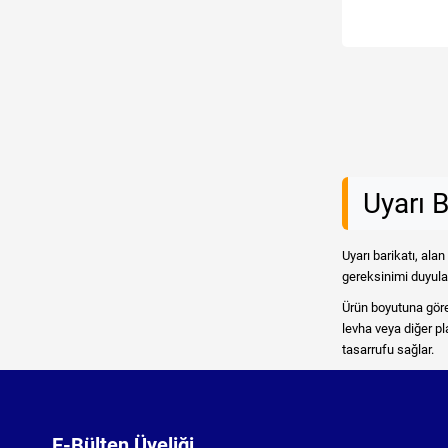
Uyarı B
Uyarı barikatı, ala
gereksinimi duyulan
Ürün boyutuna göre u
levha veya diğer pla
tasarrufu sağlar.
E-Bülten Üyeliği