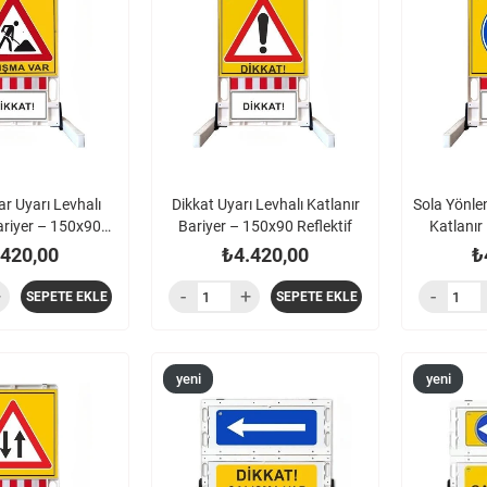
ürün
ürün
r Uyarı Levhalı
Dikkat Uyarı Levhalı Katlanır
Sola Yönle
ariyer – 150x90
Bariyer – 150x90 Reflektif
Katlanır
flektif
.420,00
₺4.420,00
₺
SEPETE EKLE
SEPETE EKLE
yeni
yeni
ürün
ürün