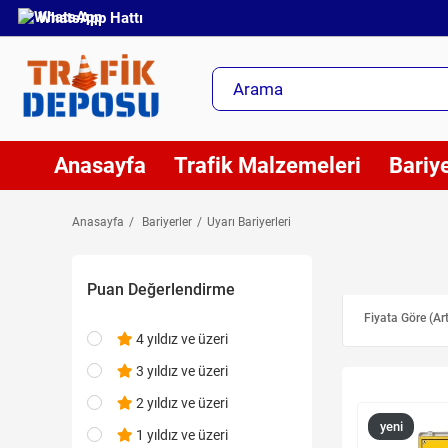
WhatsApp Hattı
Anasayfa
Trafik Malzemeleri
Bariye
Anasayfa
Bariyerler
Uyarı Bariyerleri
Puan Değerlendirme
Fiyata Göre (Ar
4 yıldız ve üzeri
3 yıldız ve üzeri
2 yıldız ve üzeri
yeni
1 yıldız ve üzeri