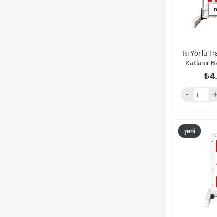
İki Yönlü Tr
Katlanır B
₺4
yeni
ürün