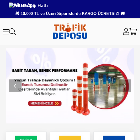
WhatsApp Hattı
🎁 10.000 TL ve Üzeri Siparişlerde KARGO ÜCRETSİZ! 🚚
‹
›