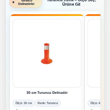
Turuncu
Delinatörler
Ürüne Git
30 cm Turuncu Delinatör
45 c
Ölçü: 30 cm
Renk: Turuncu
Ölçü: 45 cm