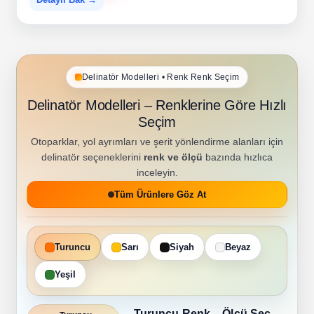
Delinatör Modelleri • Renk Renk Seçim
Delinatör Modelleri – Renklerine Göre Hızlı
Seçim
Otoparklar, yol ayrımları ve şerit yönlendirme alanları için
delinatör seçeneklerini
renk ve ölçü
bazında hızlıca
inceleyin.
Tüm Ürünlere Göz At
Turuncu
Sarı
Siyah
Beyaz
Yeşil
Turuncu Renk – Ölçü Seç,