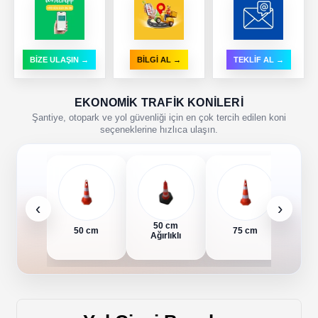
BİZE ULAŞIN →
BİLGİ AL →
TEKLİF AL →
EKONOMIK TRAFIK KONILERI
Şantiye, otopark ve yol güvenliği için en çok tercih edilen koni
seçeneklerine hızlıca ulaşın.
‹
›
50 cm
7
50 cm
75 cm
Ağırlıklı
Ağ