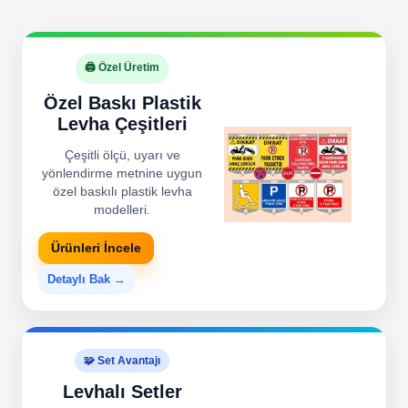
🖨️ Özel Üretim
Özel Baskı Plastik
Levha Çeşitleri
Çeşitli ölçü, uyarı ve
yönlendirme metnine uygun
özel baskılı plastik levha
modelleri.
Ürünleri İncele
Detaylı Bak →
🧩 Set Avantajı
Levhalı Setler