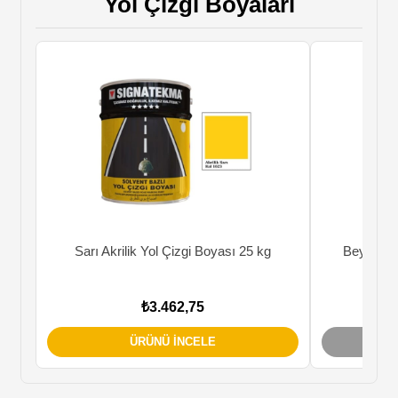
Yol Çizgi Boyaları
Sarı Akrilik Yol Çizgi Boyası 25 kg
Beyaz Akr
₺3.462,75
ÜRÜNÜ İNCELE