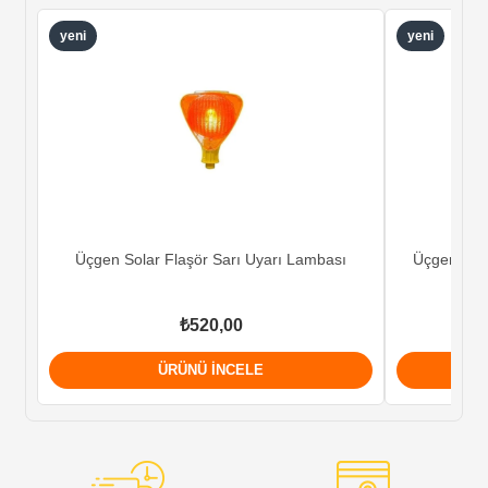
yeni
yeni
Üçgen Solar Flaşör Sarı Uyarı Lambası
Üçgen Sola
₺520,00
ÜRÜNÜ İNCELE