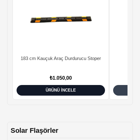
183 cm Kauçuk Araç Durdurucu Stoper
56 c
₺1.050,00
ÜRÜNÜ İNCELE
Solar Flaşörler