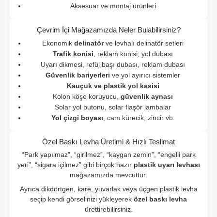
Aksesuar ve montaj ürünleri
Çevrim İçi Mağazamızda Neler Bulabilirsiniz?
Ekonomik
delinatör
ve levhalı delinatör setleri
Trafik konisi
, reklam konisi, yol dubası
Uyarı dikmesi, refüj başı dubası, reklam dubası
Güvenlik bariyerleri
ve yol ayırıcı sistemler
Kauçuk ve plastik yol kasisi
Kolon köşe koruyucu,
güvenlik aynası
Solar yol butonu, solar flaşör lambalar
Yol çizgi boyası
, cam kürecik, zincir vb.
Özel Baskı Levha Üretimi & Hızlı Teslimat
“Park yapılmaz”, “girilmez”, “kaygan zemin”, “engelli park
yeri”, “sigara içilmez” gibi birçok hazır
plastik uyarı levhası
mağazamızda mevcuttur.
Ayrıca dikdörtgen, kare, yuvarlak veya üçgen plastik levha
seçip kendi görselinizi yükleyerek
özel baskı levha
ürettirebilirsiniz.