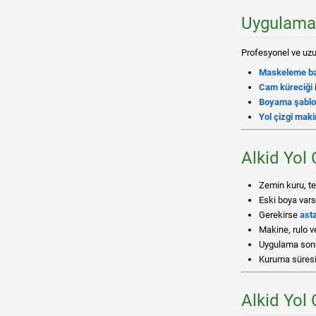
Uygulama 
Profesyonel ve uzu
Maskeleme b
Cam küreciği
Boyama şablo
Yol çizgi maki
Alkid Yol 
Zemin kuru, te
Eski boya vars
Gerekirse
ast
Makine, rulo ve
Uygulama sonr
Kuruma süresin
Alkid Yol 