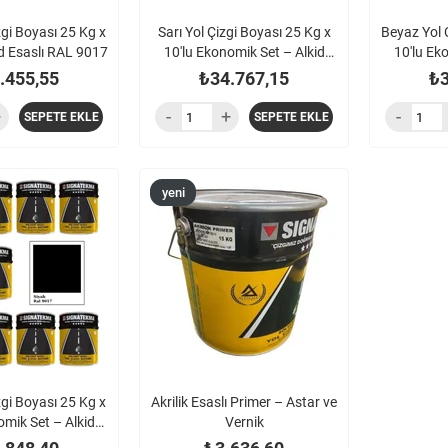
zgi Boyası 25 Kg x
Sarı Yol Çizgi Boyası 25 Kg x
Beyaz Yol 
kid Esaslı RAL 9017
10'lu Ekonomik Set – Alkid
10'lu Ek
Esaslı
.455,55
₺34.767,15
₺3
SEPETE EKLE
SEPETE EKLE
yeni
ürün
zgi Boyası 25 Kg x
Akrilik Esaslı Primer – Astar ve
omik Set – Alkid
Vernik
Esaslı