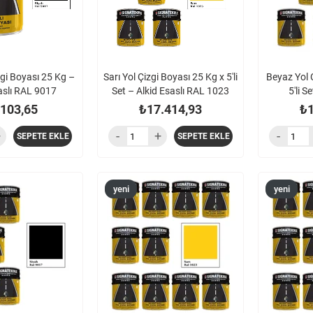
zgi Boyası 25 Kg –
Sarı Yol Çizgi Boyası 25 Kg x 5'li
Beyaz Yol 
aslı RAL 9017
Set – Alkid Esaslı RAL 1023
5'li S
.103,65
₺17.414,93
₺1
SEPETE EKLE
SEPETE EKLE
yeni
yeni
ürün
ürün