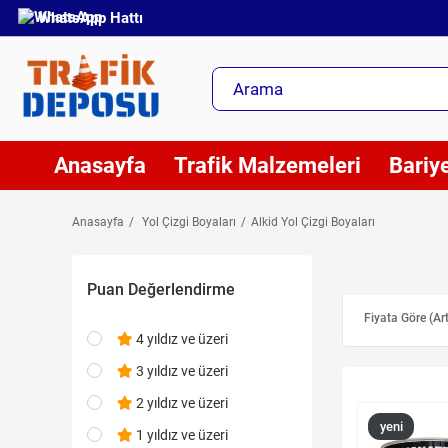
WhatsApp Hattı
Anasayfa
Trafik Malzemeleri
Bariye
Anasayfa
Yol Çizgi Boyaları
Alkid Yol Çizgi Boyaları
Puan Değerlendirme
Fiyata Göre (Ar
4 yıldız ve üzeri
3 yıldız ve üzeri
2 yıldız ve üzeri
yeni
1 yıldız ve üzeri