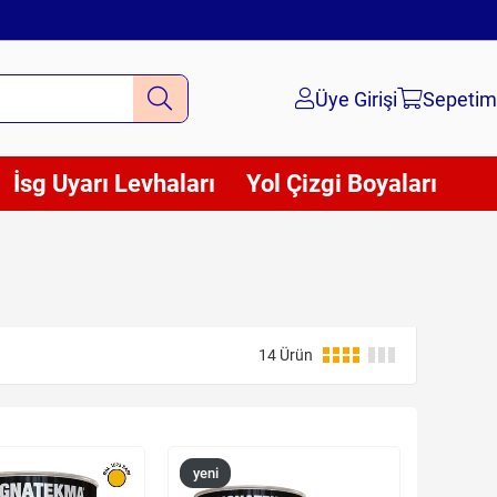
Üye Girişi
Sepetim
İsg Uyarı Levhaları
Yol Çizgi Boyaları
14 Ürün
yeni