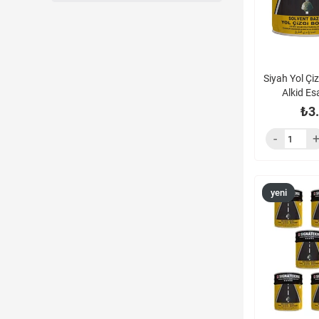
Siyah Yol Çi
Alkid Es
₺3
yeni
ürün