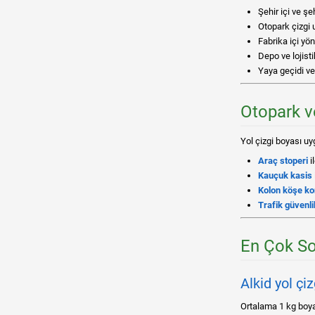
Şehir içi ve şeh
Otopark çizgi 
Fabrika içi yö
Depo ve lojisti
Yaya geçidi ve
Otopark v
Yol çizgi boyası uy
Araç stoperi
i
Kauçuk kasis
Kolon köşe k
Trafik güvenl
En Çok So
Alkid yol çi
Ortalama 1 kg boya 