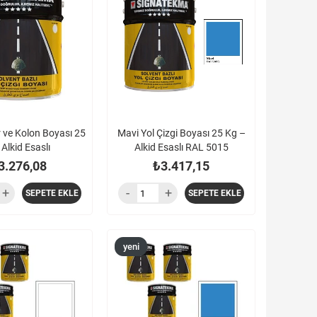
ürün
r ve Kolon Boyası 25
Mavi Yol Çizgi Boyası 25 Kg –
Alkid Esaslı
Alkid Esaslı RAL 5015
3.276,08
₺3.417,15
SEPETE EKLE
SEPETE EKLE
yeni
ürün