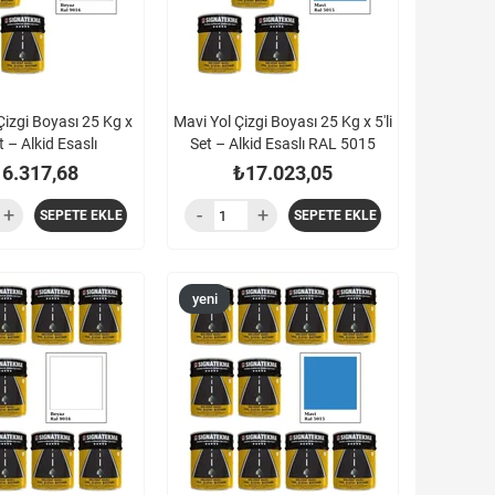
Çizgi Boyası 25 Kg x
Mavi Yol Çizgi Boyası 25 Kg x 5'li
et – Alkid Esaslı
Set – Alkid Esaslı RAL 5015
6.317,68
₺17.023,05
SEPETE EKLE
SEPETE EKLE
yeni
ürün