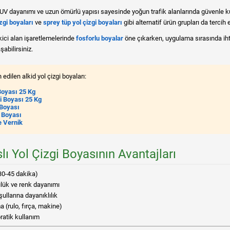
V dayanımı ve uzun ömürlü yapısı sayesinde yoğun trafik alanlarında güvenle kulla
zgi boyaları
ve
sprey tüp yol çizgi boyaları
gibi alternatif ürün grupları da tercih ed
kici alan işaretlemelerinde
fosforlu boyalar
öne çıkarken, uygulama sırasında ih
abilirsiniz.
 edilen alkid yol çizgi boyaları:
 Boyası 25 Kg
i Boyası 25 Kg
 Boyası
i Boyası
e Vernik
lı Yol Çizgi Boyasının Avantajları
30-45 dakika)
lük ve renk dayanımı
ullarına dayanıklılık
 (rulo, fırça, makine)
ratik kullanım