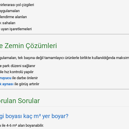
irlerarası yol çizgileri
uygulamaları
nlendirme alanları
k sahaları
 uyarı işaretlemeleri
e Zemin Çözümleri
gulamaları, tek başına değil tamamlayıcı ürünlerle birlikte kullanıldığında maksi
le park düzeni sağlanır
ile hız kontrolü yapılır
oruyucu
ile darbe önlenir
ik aynası
ile görüş artırılır
rulan Sorular
zgi boyası kaç m² yer boyar?
ile 4-6 m² alan boyanabilir.