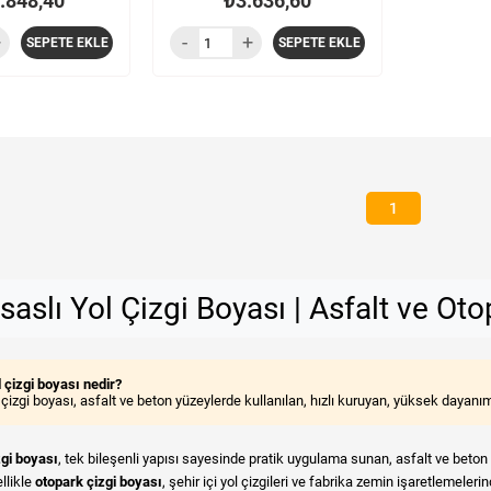
.848,40
₺3.636,60
SEPETE EKLE
SEPETE EKLE
1
saslı Yol Çizgi Boyası | Asfalt ve Oto
l çizgi boyası nedir?
l çizgi boyası, asfalt ve beton yüzeylerde kullanılan, hızlı kuruyan, yüksek dayanım
zgi boyası
, tek bileşenli yapısı sayesinde pratik uygulama sunan, asfalt ve bet
llikle
otopark çizgi boyası
, şehir içi yol çizgileri ve fabrika zemin işaretlemelerin