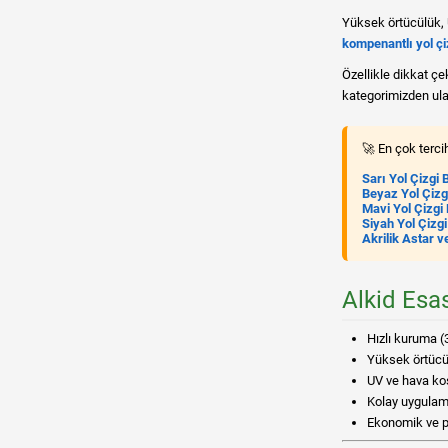
Yüksek örtücülük, U
kompenantlı yol çi
Özellikle dikkat çe
kategorimizden ulaş
🚀 En çok tercih
Sarı Yol Çizgi
Beyaz Yol Çizg
Mavi Yol Çizgi
Siyah Yol Çizg
Akrilik Astar v
Alkid Esas
Hızlı kuruma (
Yüksek örtücü
UV ve hava koş
Kolay uygulama
Ekonomik ve p