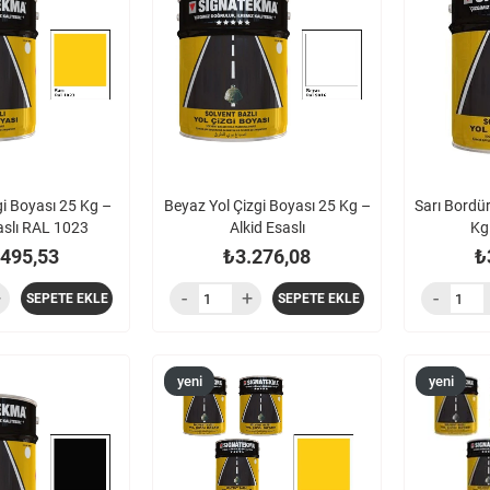
ürün
ürün
gi Boyası 25 Kg –
Beyaz Yol Çizgi Boyası 25 Kg –
Sarı Bordü
aslı RAL 1023
Alkid Esaslı
Kg 
.495,53
₺3.276,08
₺
SEPETE EKLE
SEPETE EKLE
yeni
yeni
ürün
ürün