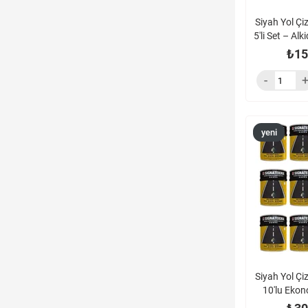
Siyah Yol Çi
5'li Set – Al
₺15
yeni
ürün
Siyah Yol Çi
10'lu Ekon