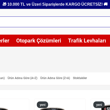
🎁 10.000 TL ve Üzeri Siparişlerde KARGO ÜCRETSİZ! 🚚
rler
Otopark Çözümleri
Trafik Levhaları
tan)
Ürün Adına Göre (A>Z)
Ürün Adına Göre (Z<A)
Stoktakiler
yeni
yeni