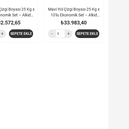
Çizgi Boyası 25 Kg x
Mavi Yol Çizgi Boyası 25 Kg x
onomik Set – Alkid
10'lu Ekonomik Set – Alkid
Esaslı
Esaslı
2.572,65
₺33.983,40
SEPETE EKLE
SEPETE EKLE