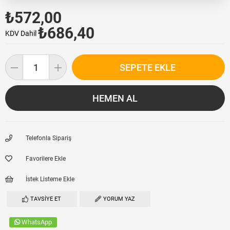
₺572,00
₺686,40
KDV Dahil
Telefonla Sipariş
Favorilere Ekle
İstek Listeme Ekle
TAVSIYE ET
YORUM YAZ
WhatsApp