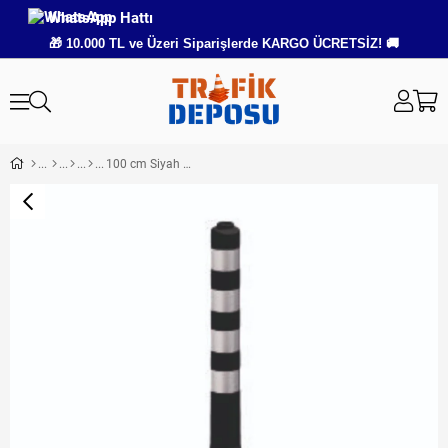
WhatsApp Hattı
🎁 10.000 TL ve Üzeri Siparişlerde KARGO ÜCRETSİZ! 🚚
100 cm Siyah Ekonomik Esnek Delinatör – Plastik Şerit Ayırıcı Duba