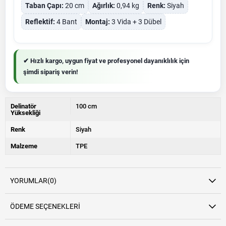
Taban Çapı:
20 cm
Ağırlık:
0,94 kg
Renk:
Siyah
Reflektif:
4 Bant
Montaj:
3 Vida + 3 Dübel
✔ Hızlı kargo, uygun fiyat ve profesyonel dayanıklılık için
şimdi sipariş verin!
Delinatör
100 cm
Yüksekliği
Renk
Siyah
Malzeme
TPE
YORUMLAR
(0)
ÖDEME SEÇENEKLERI