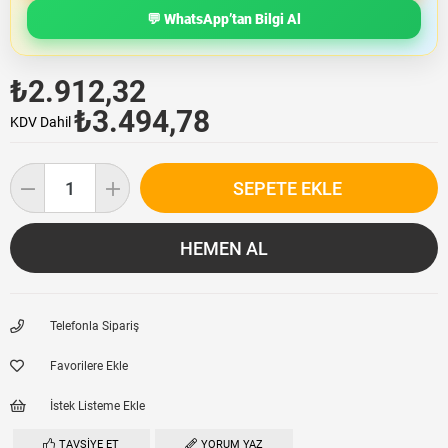
💬 WhatsApp’tan Bilgi Al
₺2.912,32
₺3.494,78
KDV Dahil
Telefonla Sipariş
Favorilere Ekle
İstek Listeme Ekle
TAVSIYE ET
YORUM YAZ