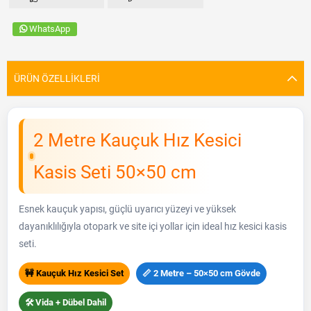
WhatsApp
ÜRÜN ÖZELLIKLERI
2 Metre Kauçuk Hız Kesici
Kasis Seti 50×50 cm
Esnek kauçuk yapısı, güçlü uyarıcı yüzeyi ve yüksek
dayanıklılığıyla otopark ve site içi yollar için ideal hız kesici kasis
seti.
🚧 Kauçuk Hız Kesici Set
📏 2 Metre – 50×50 cm Gövde
🛠️ Vida + Dübel Dahil