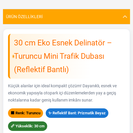
ÜRÜN ÖZELLIKLERI
30 cm Eko Esnek Delinatör –
Turuncu Mini Trafik Dubası
(Reflektif Bantlı)
Küçük alanlar için ideal kompakt çözüm! Dayanıklı, esnek ve
ekonomik yapısıyla otopark içi düzenlemelerden yay a geçiş
noktalarına kadar geniş kullanım imkânı sunar.
🟧 Renk: Turuncu
✨ Reflektif Bant: Prizmatik Beyaz
📏 Yükseklik: 30 cm