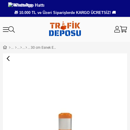
WhatsApp Hattı
🎁 10.000 TL ve Üzeri Siparişlerde KARGO ÜCRETSİZ! 🚚
30 cm Esnek Eko Şerit Ayırıcı Delinatör – Turuncu Plastik Mini Duba