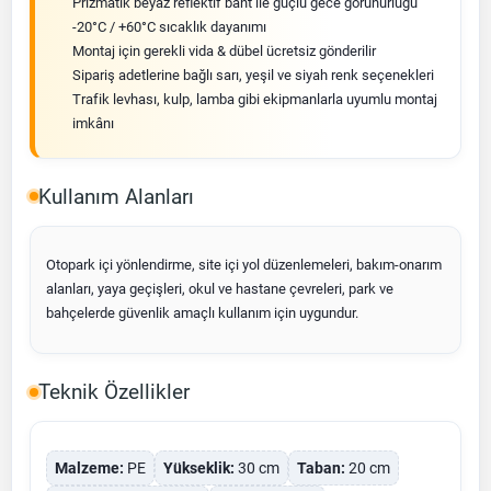
Prizmatik beyaz reflektif bant ile güçlü gece görünürlüğü
-20°C / +60°C sıcaklık dayanımı
Montaj için gerekli vida & dübel ücretsiz gönderilir
Sipariş adetlerine bağlı sarı, yeşil ve siyah renk seçenekleri
Trafik levhası, kulp, lamba gibi ekipmanlarla uyumlu montaj
imkânı
Kullanım Alanları
Otopark içi yönlendirme, site içi yol düzenlemeleri, bakım-onarım
alanları, yaya geçişleri, okul ve hastane çevreleri, park ve
bahçelerde güvenlik amaçlı kullanım için uygundur.
Teknik Özellikler
Malzeme:
PE
Yükseklik:
30 cm
Taban:
20 cm