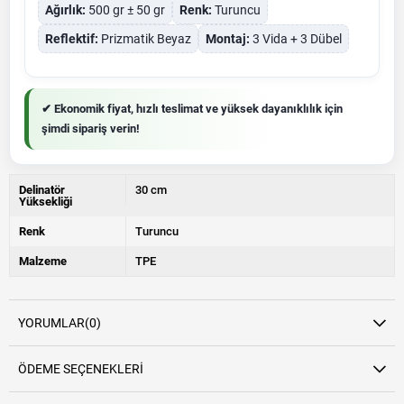
Ağırlık:
500 gr ± 50 gr
Renk:
Turuncu
Reflektif:
Prizmatik Beyaz
Montaj:
3 Vida + 3 Dübel
✔ Ekonomik fiyat, hızlı teslimat ve yüksek dayanıklılık için
şimdi sipariş verin!
Delinatör
30 cm
Yüksekliği
Renk
Turuncu
Malzeme
TPE
YORUMLAR
(0)
ÖDEME SEÇENEKLERI