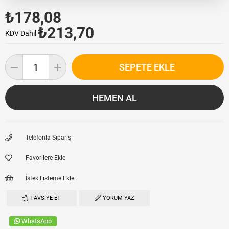
₺178,08
₺213,70
KDV Dahil
Telefonla Sipariş
Favorilere Ekle
İstek Listeme Ekle
TAVSIYE ET
YORUM YAZ
WhatsApp