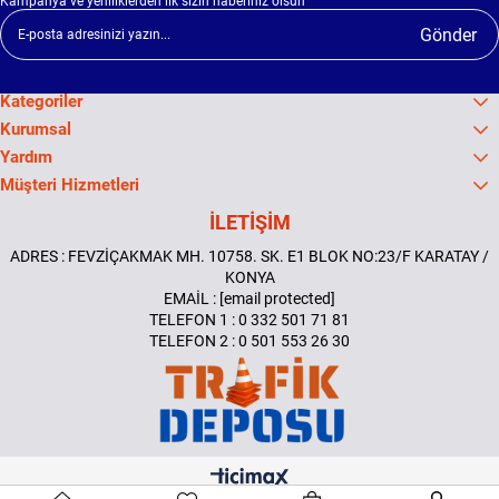
Kampanya ve yeniliklerden ilk sizin haberiniz olsun
Gönder
Kategoriler
Kurumsal
Yardım
Müşteri Hizmetleri
İLETİŞİM
ADRES : FEVZİÇAKMAK MH. 10758. SK. E1 BLOK NO:23/F KARATAY /
KONYA
EMAİL :
[email protected]
TELEFON 1 : 0 332 501 71 81
TELEFON 2 : 0 501 553 26 30