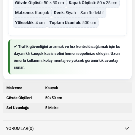
Gövde Ölçüsü:
50 × 50 cm
Kapak Ölçüsü:
50 × 25 cm
Malzeme:
Kauçuk
Renk:
Siyah – Sarı Reflektif
Yükseklik:
4 cm
Toplam Uzunluk:
500 cm
✔ Trafik güvenliğini artırmak ve hız kontrolü sağlamak için bu
dayanıklı kauçuk kasis setini hemen sepetinize ekleyin. Uzun
ömürlü kullanım, kolay montaj ve yüksek görünürlük avantajı
sunar.
Malzeme
Kauçuk
Gövde Ölçüleri
50x50 cm
Set Uzunluğu
5 Metre
YORUMLAR
(0)