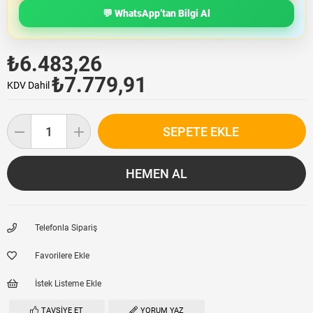
💬 WhatsApp’tan Bilgi Al
₺6.483,26
₺7.779,91
KDV Dahil
Telefonla Sipariş
Favorilere Ekle
İstek Listeme Ekle
TAVSIYE ET
YORUM YAZ