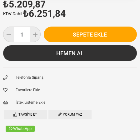
₺5.209,87
₺6.251,84
KDV Dahil
Telefonla Sipariş
Favorilere Ekle
İstek Listeme Ekle
TAVSIYE ET
YORUM YAZ
WhatsApp