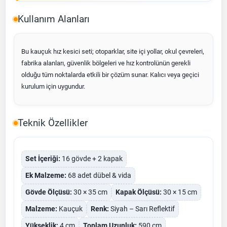
Kullanım Alanları
Bu kauçuk hız kesici seti; otoparklar, site içi yollar, okul çevreleri,
fabrika alanları, güvenlik bölgeleri ve hız kontrolünün gerekli
olduğu tüm noktalarda etkili bir çözüm sunar. Kalıcı veya geçici
kurulum için uygundur.
Teknik Özellikler
Set İçeriği:
16 gövde + 2 kapak
Ek Malzeme:
68 adet dübel & vida
Gövde Ölçüsü:
30 × 35 cm
Kapak Ölçüsü:
30 × 15 cm
Malzeme:
Kauçuk
Renk:
Siyah – Sarı Reflektif
Yükseklik:
4 cm
Toplam Uzunluk:
590 cm