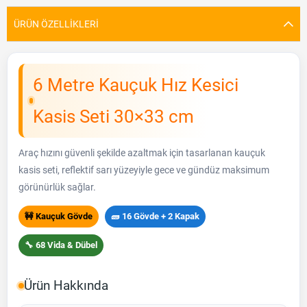
ÜRÜN ÖZELLIKLERI
6 Metre Kauçuk Hız Kesici
Kasis Seti 30×33 cm
Araç hızını güvenli şekilde azaltmak için tasarlanan kauçuk
kasis seti, reflektif sarı yüzeyiyle gece ve gündüz maksimum
görünürlük sağlar.
🚧 Kauçuk Gövde
🧱 16 Gövde + 2 Kapak
🔧 68 Vida & Dübel
Ürün Hakkında