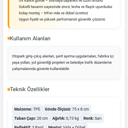
UV katkılı gövde – solmaya dayanıklı ve uzun ömürlü
Soketli tasarım sayesinde zincir, levha ve flaşör uyumludur
Kolay montaj – trifon vida ve dübel ücretsiz
Uygun fiyatlı ve yüksek performanslı güvenlik çözümü
Kullanım Alanları
Otopark giriş-çıkış alanları, şerit ayırma uygulamaları, fabrika içi
yaya yolları, yol güvenliği projeleri ve belediye trafik düzenleme
çalışmalarında güvenle kullanılabilir.
Teknik Özellikler
Malzeme:
TPE
Gövde Ölçüsü:
75 x 8 cm
Taban Çapı:
20 cm
Ağırlık:
0,73 kg
Renk:
Sarı
Reflektif:
3 Bant
Montaj:
Vida + Dübel