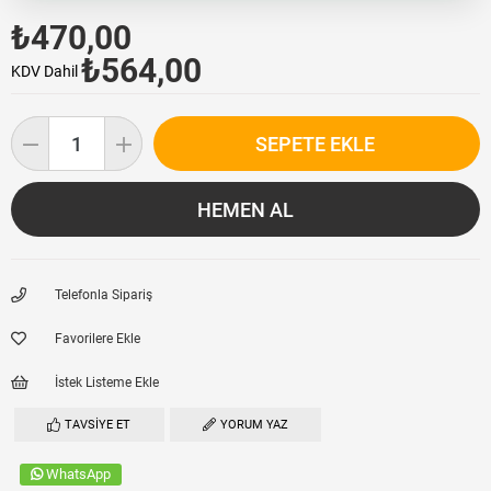
₺470,00
₺564,00
KDV Dahil
Telefonla Sipariş
Favorilere Ekle
İstek Listeme Ekle
TAVSIYE ET
YORUM YAZ
WhatsApp