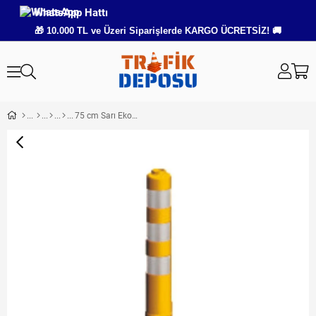
WhatsApp Hattı
🎁 10.000 TL ve Üzeri Siparişlerde KARGO ÜCRETSİZ! 🚚
75 cm Sarı Ekonomik Esnek Delinatör – Plastik Trafik Dubası