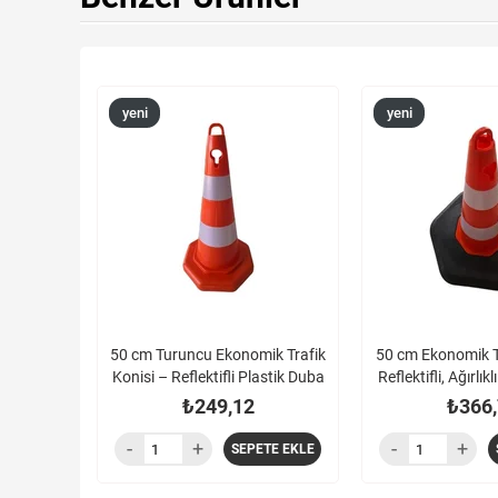
yeni
yeni
ürün
ürün
50 cm Turuncu Ekonomik Trafik
50 cm Ekonomik Tr
Konisi – Reflektifli Plastik Duba
Reflektifli, Ağırlık
₺249,12
₺366,
SEPETE EKLE