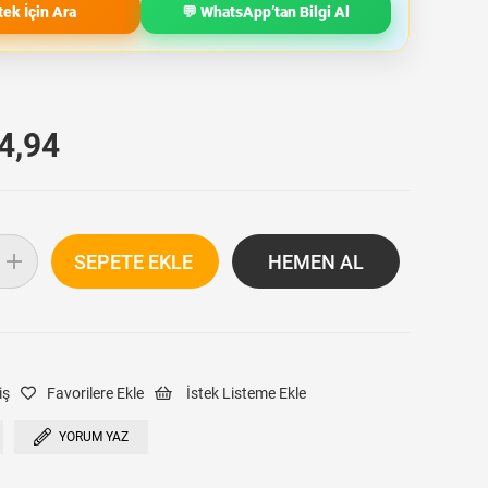
tek İçin Ara
💬 WhatsApp’tan Bilgi Al
4,94
iş
Favorilere Ekle
İstek Listeme Ekle
YORUM YAZ