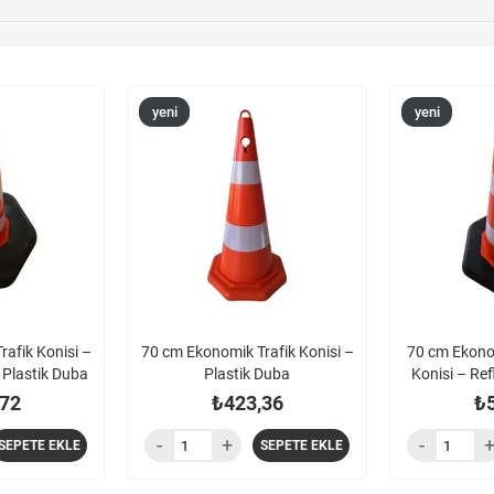
yeni
yeni
ürün
ürün
afik Konisi –
70 cm Ekonomik Trafik Konisi –
70 cm Ekonomi
lı Plastik Duba
Plastik Duba
Konisi – Refl
72
₺423,36
₺
SEPETE EKLE
SEPETE EKLE