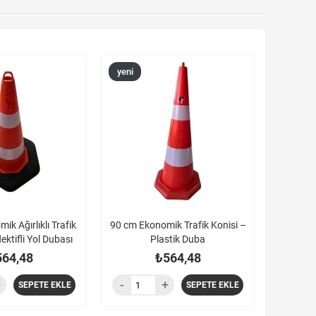
yeni
ürün
k Ağırlıklı Trafik
90 cm Ekonomik Trafik Konisi –
ektifli Yol Dubası
Plastik Duba
564,48
₺564,48
SEPETE EKLE
SEPETE EKLE