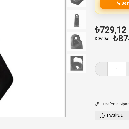
📞 Des
₺729,12
₺87
KDV Dahil
Telefonla Sipar
TAVSIYE ET