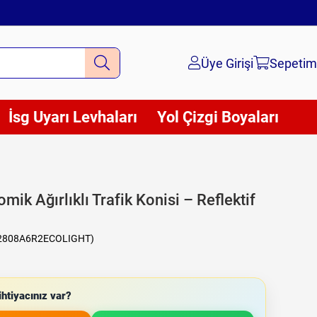
Üye Girişi
Sepetim
İsg Uyarı Levhaları
Yol Çizgi Boyaları
ik Ağırlıklı Trafik Konisi – Reflektif
2808A6R2ECOLIGHT)
htiyacınız var?