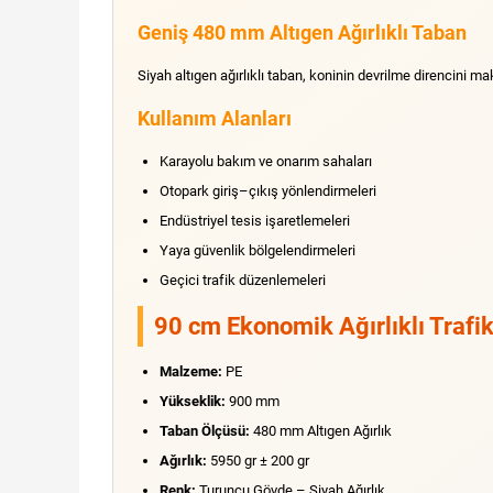
Geniş 480 mm Altıgen Ağırlıklı Taban
Siyah altıgen ağırlıklı taban, koninin devrilme direncini m
Kullanım Alanları
Karayolu bakım ve onarım sahaları
Otopark giriş–çıkış yönlendirmeleri
Endüstriyel tesis işaretlemeleri
Yaya güvenlik bölgelendirmeleri
Geçici trafik düzenlemeleri
90 cm Ekonomik Ağırlıklı Trafik
Malzeme:
PE
Yükseklik:
900 mm
Taban Ölçüsü:
480 mm Altıgen Ağırlık
Ağırlık:
5950 gr ± 200 gr
Renk:
Turuncu Gövde – Siyah Ağırlık