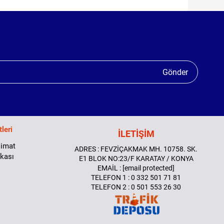
Gönder
leri
İLETİŞİM
limat
ADRES : FEVZİÇAKMAK MH. 10758. SK.
ikası
E1 BLOK NO:23/F KARATAY / KONYA
EMAİL :
[email protected]
TELEFON 1 : 0 332 501 71 81
TELEFON 2 : 0 501 553 26 30