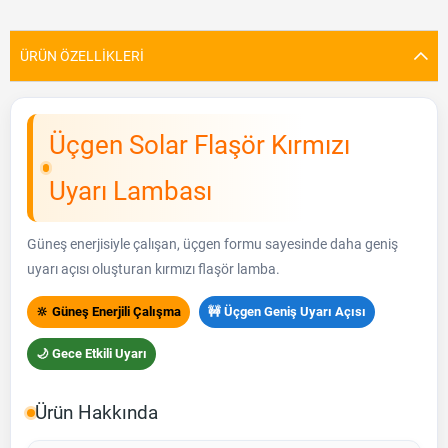
ÜRÜN ÖZELLIKLERI
Üçgen Solar Flaşör Kırmızı
Uyarı Lambası
Güneş enerjisiyle çalışan, üçgen formu sayesinde daha geniş
uyarı açısı oluşturan kırmızı flaşör lamba.
🔆 Güneş Enerjili Çalışma
🚧 Üçgen Geniş Uyarı Açısı
🌙 Gece Etkili Uyarı
Ürün Hakkında