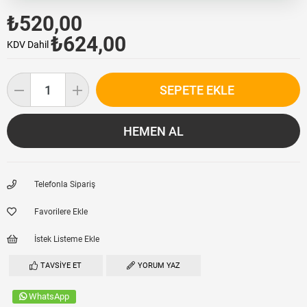
₺520,00
₺624,00
KDV Dahil
Telefonla Sipariş
Favorilere Ekle
İstek Listeme Ekle
TAVSIYE ET
YORUM YAZ
WhatsApp