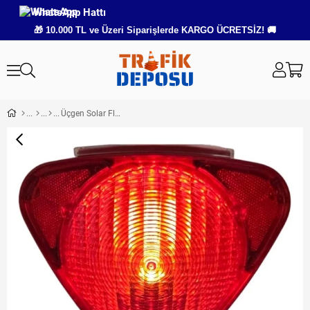
WhatsApp Hattı
🎁 10.000 TL ve Üzeri Siparişlerde KARGO ÜCRETSİZ! 🚚
Üçgen Solar Flaşör Kırmızı Uyarı Lambası – Güneş Enerjili